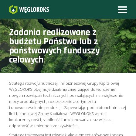
Zadania realizowane z
budżetu Państwa lub z
państwowych funduszy
celowych
Strategia rozwoju hutniczej linii biznesowej Grupy Kapitałowej
WĘGLOKOKS obejmuje działania zmierzające do wdrożenie
nowych rozwiązań technicznych, pozwalających na zwiększenie
mocy produkcyjnych, rozszerzenie asortymentu
i unowocześnienie produkcji. Zapewniając podmiotom hutniczej
linii biznesowej Grupy Kapitałowej WĘGLOKOKS wzrost
konkurencyjności, stabilność funkcjonowania oraz większą
odporność w zmiennej rzeczywistości.
Strategia traktowana jest również jako element zrównoważonego