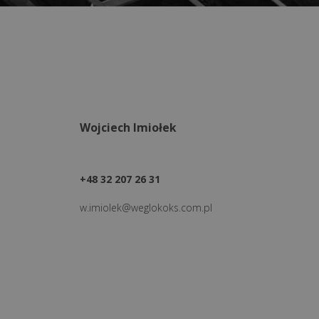
Wojciech Imiołek
+48 32 207 26 31
w.imiolek@weglokoks.com.pl