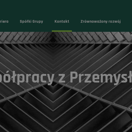
riera
Spółki Grupy
Kontakt
Zrównoważony rozwój
półpracy z Przemys