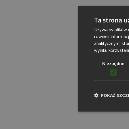
Ta strona u
Używamy plików co
również informac
analitycznym, któ
wyniku korzystani
Niezbędne
POKAŻ SZCZ