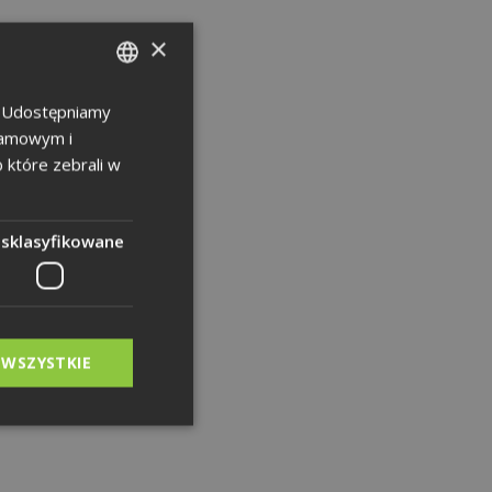
×
u. Udostępniamy
POLISH
klamowym i
ENGLISH
b które zebrali w
GERMAN
esklasyfikowane
 WSZYSTKIE