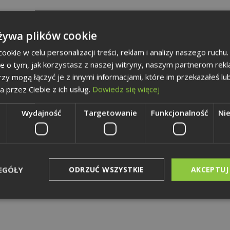
żywa plików cookie
okie w celu personalizacji treści, reklam i analizy naszego ruch
je o tym, jak korzystasz z naszej witryny, naszym partnerom re
rzy mogą łączyć je z innymi informacjami, które im przekazałeś lu
a przez Ciebie z ich usług.
Dowiedz się więcej
Wydajność
Targetowanie
Funkcjonalność
Ni
EGÓŁY
ODRZUĆ WSZYSTKIE
AKCEPTUJ