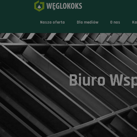
Nasza oferta
Dla mediów
O nas
Ka
Biuro Ws