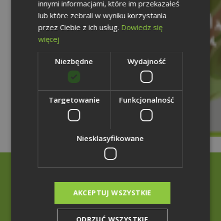
innymi informacjami, które im przekazałeś
lub które zebrali w wyniku korzystania
przez Ciebie z ich usług.
Dowiedz się
więcej
Niezbędne
Wydajność
Targetowanie
Funkcjonalność
Niesklasyfikowane
Rzecznik Prasowy
AKCEPTUJ WSZYSTKIE
+48 32 207 20 70
+48 785 001 899
ODRZUĆ WSZYSTKIE