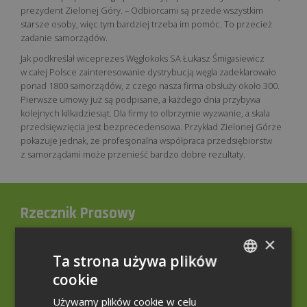
prezydent Zielonej Góry. – Odbiorcami są przede wszystkim
starsze osoby, więc tym bardziej trzeba im pomóc. To przecież
zadanie samorządów.
Jak podkreślał wiceprezes Węglokoks SA Łukasz Śmigasiewicz
w całej Polsce zainteresowanie dystrybucją węgla zadeklarowało
ponad 1800 samorządów, z czego nasza firma obsłuży około 300.
Pierwsze umowy już są podpisane, a każdego dnia przybywa
kolejnych kilkadziesiąt. Dla firmy to olbrzymie wyzwanie, a skala
przedsięwzięcia jest bezprecedensowa. Przykład Zielonej Górze
pokazuje jednak, że profesjonalna współpraca przedsiębiorstw
z samorządami może przenieść bardzo dobre rezultaty.
Rzecznik Prasowy
×
+48 32 207 20 70
Ta strona używa plików
+48 785 001 899
cookie
POLISH
rzecznik@weglokoks.com.pl
Używamy plików cookie w celu
ENGLISH