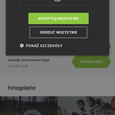
Pobierz plik
Zdjęcia Grupy Kapitałowej Węglokoks S.A. - Logistyka
AKCEPTUJ WSZYSTKIE
2,85 MB | zip
Pobierz plik
ODRZUĆ WSZYSTKIE
Identyfikacja wizualna - logo
POKAŻ SZCZEGÓŁY
Pobierz plik
83,23 KB | pdf
Zasady stosowania logo
Pobierz plik
1,24 MB | pdf
Fotogaleria