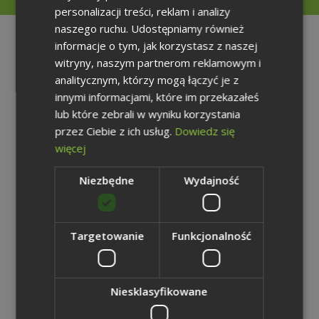
personalizacji treści, reklam i analizy
GERMAN
naszego ruchu. Udostępniamy również
Teczka
informacje o tym, jak korzystasz z naszej
prasowa
witryny, naszym partnerom reklamowym i
analitycznym, którzy mogą łączyć je z
innymi informacjami, które im przekazałeś
Zdjęcia Grupy Kapitałowej Węglokoks S.A. - Górnictwo
lub które zebrali w wyniku korzystania
4,99 MB | zip
przez Ciebie z ich usług.
Dowiedz się
więcej
Pobierz plik
Niezbędne
Wydajność
Zdjęcia Grupy Kapitałowej Węglokoks S.A. - Energetyka
2,65 MB | zip
Targetowanie
Funkcjonalność
Pobierz plik
Zdjęcia Grupy Kapitałowej Węglokoks S.A. - Hutnictwo
Niesklasyfikowane
4,13 MB | zip