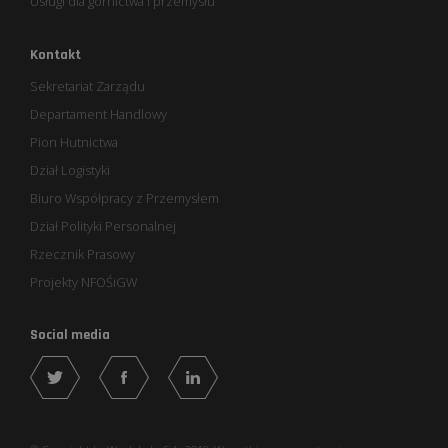
Usługi dla górnictwa i przemysłu
Kontakt
Sekretariat Zarządu
Departament Handlowy
Pion Hutnictwa
Dział Logistyki
Biuro Współpracy z Przemysłem
Dział Polityki Personalnej
Rzecznik Prasowy
Projekty NFOŚiGW
Social media