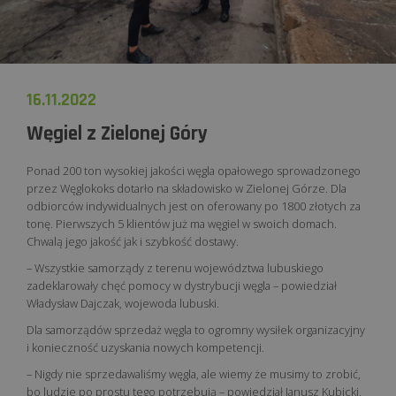
16.11.2022
Węgiel z Zielonej Góry
Ponad 200 ton wysokiej jakości węgla opałowego sprowadzonego
przez Węglokoks dotarło na składowisko w Zielonej Górze. Dla
odbiorców indywidualnych jest on oferowany po 1800 złotych za
tonę. Pierwszych 5 klientów już ma węgiel w swoich domach.
Chwalą jego jakość jak i szybkość dostawy.
– Wszystkie samorządy z terenu województwa lubuskiego
zadeklarowały chęć pomocy w dystrybucji węgla – powiedział
Władysław Dajczak, wojewoda lubuski.
Dla samorządów sprzedaż węgla to ogromny wysiłek organizacyjny
i konieczność uzyskania nowych kompetencji.
– Nigdy nie sprzedawaliśmy węgla, ale wiemy że musimy to zrobić,
bo ludzie po prostu tego potrzebują – powiedział Janusz Kubicki,