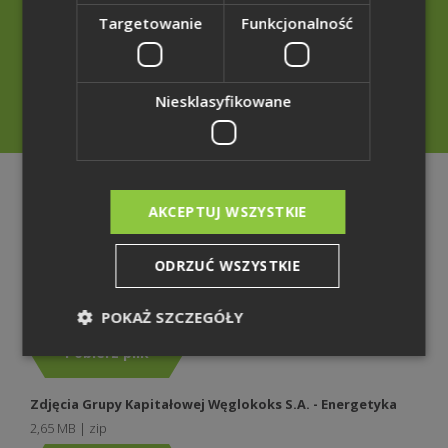
Targetowanie
Funkcjonalność
+48 32 207 20 70
+48 785 001 899
Niesklasyfikowane
rzecznik@weglokoks.com.pl
Teczka
AKCEPTUJ WSZYSTKIE
prasowa
ODRZUĆ WSZYSTKIE
Zdjęcia Grupy Kapitałowej Węglokoks S.A. - Górnictwo
4,99 MB | zip
POKAŻ SZCZEGÓŁY
Pobierz plik
Zdjęcia Grupy Kapitałowej Węglokoks S.A. - Energetyka
2,65 MB | zip