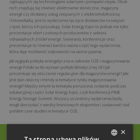
zajmujących się technologiami solarnymi i pompami ciepła. Obok
nich znajdują się również elektrownie słoneczne, magazyny
energii czy dostawcy usług związanych z elektromobilnością
i fotowoltaiką. Jest to wydarzenie łączące dostawców rozwiązań
z tymi, którzy ich poszukują. Solar Energy Expo to jednak nie tylko
prezentacje ofert czołowych producentów z sektora
odnawialnych źródeł energii. Seminaria, konferencje oraz
prezentacje to również bardzo ważna część tego wydarzenia,
która daje możliwość odpowiedzi na ważne pytania.
Jak wygląda polityka energetyczna w zakresie OZE i magazynowania
energii Polski na tle wyzwań polityki klimatycznej UE? Jak
prezentuje się otoczenie regulacyjne dla magazynów energii? Jaki
jest stan obecny i trendy w tematyce rynku magazynowania
energii? Między innymi ta tematyka poruszona zostanie podczas
edukacyjnej części Solar Energy Expo, czyli Konferencji PIME
Energy Storage Summit. Wszyscy uczestnicy wydarzenia będą
mogli skorzystać z wiedzy branżowych ekspertów i zastanowić nad
polskim case studies w tematyce OZE.
×
Rzecznik Prasowy
Ta strona używa plików