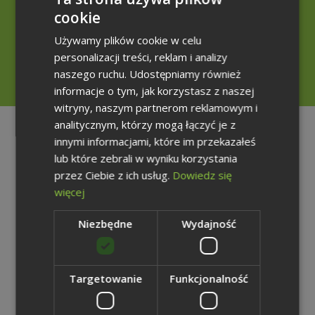
cookie
POLISH
+48 32 207 20 70
Używamy plików cookie w celu
ENGLISH
+48 785 001 899
personalizacji treści, reklam i analizy
GERMAN
naszego ruchu. Udostępniamy również
rzecznik@weglokoks.com.pl
informacje o tym, jak korzystasz z naszej
witryny, naszym partnerom reklamowym i
analitycznym, którzy mogą łączyć je z
Teczka
innymi informacjami, które im przekazałeś
prasowa
lub które zebrali w wyniku korzystania
przez Ciebie z ich usług.
Dowiedz się
więcej
Zdjęcia Grupy Kapitałowej Węglokoks S.A. - Górnictwo
4,99 MB | zip
Niezbędne
Wydajność
Pobierz plik
Targetowanie
Funkcjonalność
Zdjęcia Grupy Kapitałowej Węglokoks S.A. - Energetyka
2,65 MB | zip