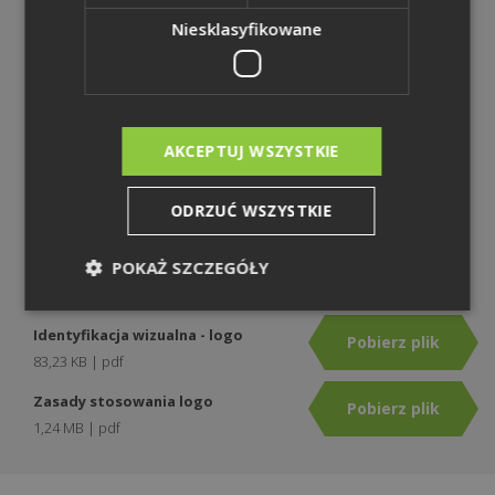
Pobierz plik
Niesklasyfikowane
Zdjęcia Grupy Kapitałowej Węglokoks S.A. - Hutnictwo
4,13 MB | zip
Pobierz plik
AKCEPTUJ WSZYSTKIE
Zdjęcia Grupy Kapitałowej Węglokoks S.A. - Logistyka
ODRZUĆ WSZYSTKIE
2,85 MB | zip
POKAŻ SZCZEGÓŁY
Pobierz plik
Identyfikacja wizualna - logo
Pobierz plik
83,23 KB | pdf
Zasady stosowania logo
Pobierz plik
1,24 MB | pdf