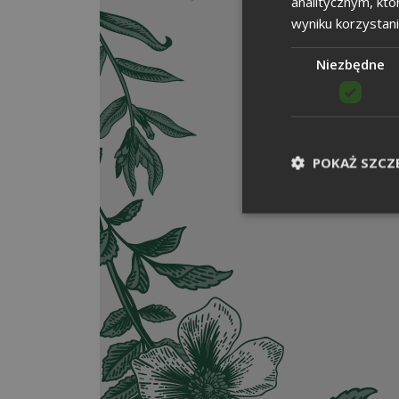
analitycznym, któ
wyniku korzystani
Niezbędne
POKAŻ SZCZ