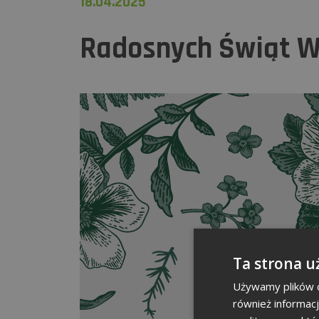
18.04.2025
Radosnych Świąt Wi
Ta strona u
Używamy plików co
również informac