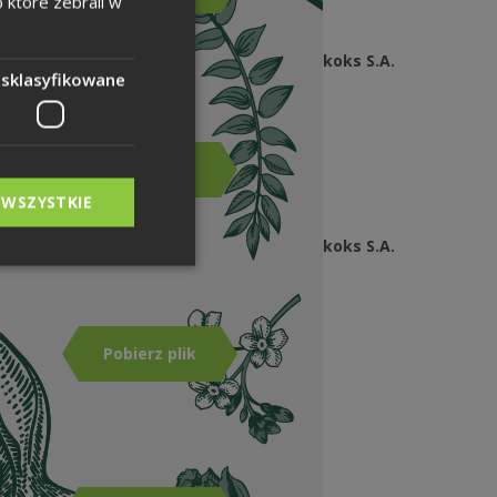
b które zebrali w
GERMAN
Zdjęcia Grupy Kapitałowej Węglokoks S.A.
esklasyfikowane
- Hutnictwo
4,13 MB | zip
Pobierz plik
 WSZYSTKIE
Zdjęcia Grupy Kapitałowej Węglokoks S.A.
- Logistyka
2,85 MB | zip
Pobierz plik
Identyfikacja wizualna - logo
83,23 KB | pdf