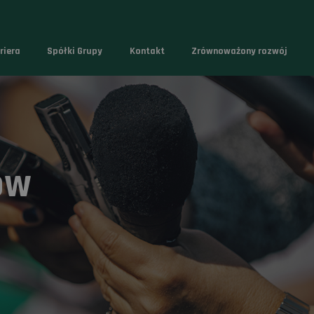
riera
Spółki Grupy
Kontakt
Zrównoważony rozwój
ów