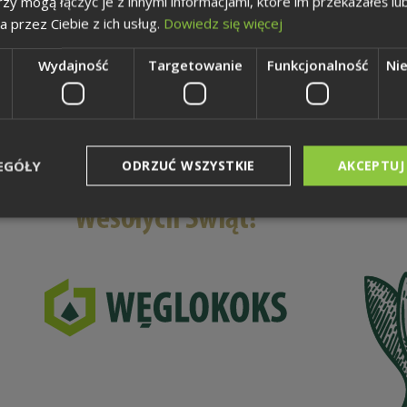
rzy mogą łączyć je z innymi informacjami, które im przekazałeś lu
a przez Ciebie z ich usług.
Dowiedz się więcej
Wydajność
Targetowanie
Funkcjonalność
Ni
EGÓŁY
ODRZUĆ WSZYSTKIE
AKCEPTUJ