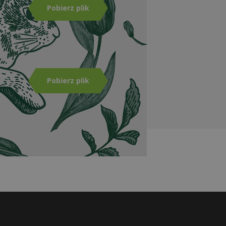
Pobierz plik
Zasady stosowania logo
1,24 MB | pdf
Pobierz plik