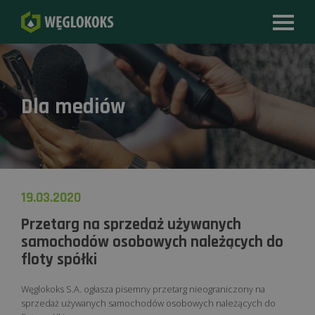
Dla mediów
19.03.2020
Przetarg na sprzedaż używanych
samochodów osobowych należących do
floty spółki
Węglokoks S.A. ogłasza pisemny przetarg nieograniczony na
sprzedaż używanych samochodów osobowych należących do