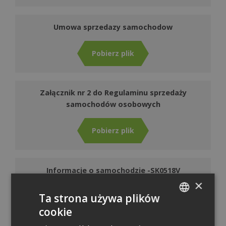
Umowa sprzedazy samochodow
Pobierz plik
Załącznik nr 2 do Regulaminu sprzedaży
samochodów osobowych
Pobierz plik
Informacje o samochodzie -SK0518V
×
Ta strona używa plików
Pobierz plik
cookie
POLISH