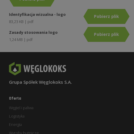
Identyfikacja wizualna - logo
Pobierz plik
83,23 KB | pdf
Zasady stosowania logo
Pobierz plik
1,24 MB | pdf
Grupa Spółek Węglokoks S.A.
Oferta
Węgiel i paliwa
Logistyka
Energia
Wyroby hutnicze