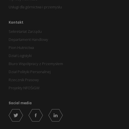
Usługi dla górnictwa i przemysłu
Kontakt
Sekretariat Zarządu
Departament Handlowy
Pion Hutnictwa
Dział Logistyki
Biuro Współpracy z Przemysłem
Dział Polityki Personalnej
Rzecznik Prasowy
Projekty NFOŚiGW
Social media