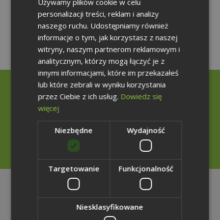
Używamy plików cookie w celu
ENGLISH
Informacje o samochodzie -SK731EC
personalizacji treści, reklam i analizy
GERMAN
naszego ruchu. Udostępniamy również
Pobierz plik
informacje o tym, jak korzystasz z naszej
witryny, naszym partnerom reklamowym i
analitycznym, którzy mogą łączyć je z
innymi informacjami, które im przekazałeś
lub które zebrali w wyniku korzystania
Rzecznik Prasowy
przez Ciebie z ich usług.
Dowiedz się
więcej
+48 32 207 20 70
Niezbędne
Wydajność
+48 785 001 899
rzecznik@weglokoks.com.pl
Targetowanie
Funkcjonalność
Teczka
prasowa
Niesklasyfikowane