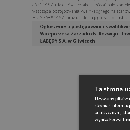
ŁABĘDY S.A. (dalej również jako „Spółka” o ile kontek
wszczęcia postępowania kwalifikacyjnego na stanowi
HUTY ŁABĘDY S.A. oraz ustalenia jego zasad i trybu.
Ogłoszenie o postępowaniu kwalifika
Wiceprezesa Zarzadu ds. Rozwoju i Inw
ŁABĘDY S.A. w Gliwicach
Ta strona u
Używamy plików co
również informac
analitycznym, któ
wyniku korzystani