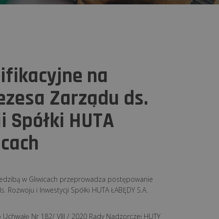
fikacyjne na
ezesa Zarządu ds.
ji Spółki HUTA
icach
edzibą w Gliwicach przeprowadza postępowanie
. Rozwoju i Inwestycji Spółki HUTA ŁABĘDY S.A.
 Uchwałę Nr 182/ VIII / 2020 Rady Nadzorczej HUTY