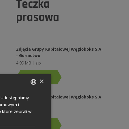
Teczka
prasowa
Zdjęcia Grupy Kapitałowej Węglokoks S.A.
- Górnictwo
4,99 MB | zip
Pobierz plik
×
Zdjęcia Grupy Kapitałowej Węglokoks S.A.
u. Udostępniamy
POLISH
- Energetyka
klamowym i
ENGLISH
2,65 MB | zip
b które zebrali w
GERMAN
Pobierz plik