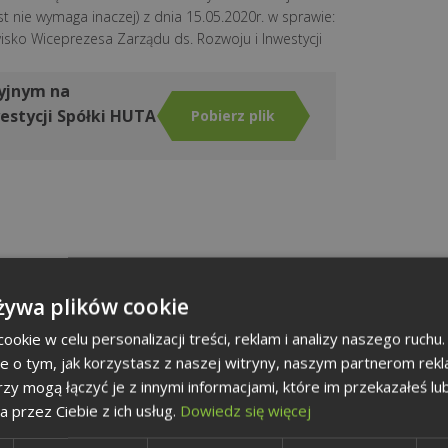
st nie wymaga inaczej) z dnia 15.05.2020r. w sprawie:
sko Wiceprezesa Zarządu ds. Rozwoju i Inwestycji
cyjnym na
estycji Spółki HUTA
Pobierz plik
żywa plików cookie
okie w celu personalizacji treści, reklam i analizy naszego ruch
je o tym, jak korzystasz z naszej witryny, naszym partnerom re
rzy mogą łączyć je z innymi informacjami, które im przekazałeś lu
a przez Ciebie z ich usług.
Dowiedz się więcej