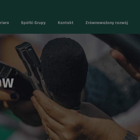
riera
Spółki Grupy
Kontakt
Zrównoważony rozwój
ów