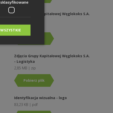
esklasyfikowane
Zdjęcia Grupy Kapitałowej Węglokoks S.A.
- Hutnictwo
4,13 MB | zip
 WSZYSTKIE
Pobierz plik
Zdjęcia Grupy Kapitałowej Węglokoks S.A.
- Logistyka
2,85 MB | zip
Pobierz plik
Identyfikacja wizualna - logo
83,23 KB | pdf