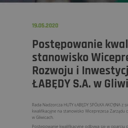
19.05.2020
Postępowanie kwali
stanowisko Wicepr
Rozwoju i Inwestyc
ŁABĘDY S.A. w Gliw
Rada Nadzorcza HUTY ŁABĘDY SPÓŁKA AKCYJNA z si
kwalifikacyjne na stanowisko Wiceprezesa Zarządu ds
w Gliwicach.
Postępowanie kwalifikacyjne odbywa się w oparciu o