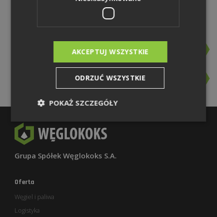
2,85 MB | zip
Pobierz plik
Identyfikacja wizualna - logo
Pobierz plik
AKCEPTUJ WSZYSTKIE
83,23 KB | pdf
Zasady stosowania logo
ODRZUĆ WSZYSTKIE
Pobierz plik
1,24 MB | pdf
POKAŻ SZCZEGÓŁY
Grupa Spółek Węglokoks S.A.
Oferta
Węgiel i paliwa
Logistyka