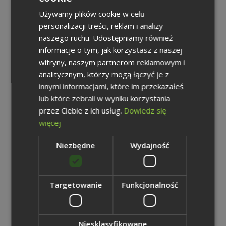
prasowa
Używamy plików cookie w celu
ENGLISH
personalizacji treści, reklam i analizy
GERMAN
naszego ruchu. Udostępniamy również
Zdjęcia Grupy Kapitałowej Węglokoks S.A. - Górnictwo
informacje o tym, jak korzystasz z naszej
4,99 MB | zip
witryny, naszym partnerom reklamowym i
Pobierz plik
analitycznym, którzy mogą łączyć je z
innymi informacjami, które im przekazałeś
Zdjęcia Grupy Kapitałowej Węglokoks S.A. - Energetyka
lub które zebrali w wyniku korzystania
2,65 MB | zip
przez Ciebie z ich usług.
Dowiedz się
więcej
Pobierz plik
Niezbędne
Wydajność
Zdjęcia Grupy Kapitałowej Węglokoks S.A. - Hutnictwo
4,13 MB | zip
Targetowanie
Funkcjonalność
Pobierz plik
Zdjęcia Grupy Kapitałowej Węglokoks S.A. - Logistyka
Niesklasyfikowane