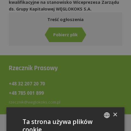
kwalifikacyjne na stanowisko Wiceprezesa Zarządu
ds. Grupy Kapitałowej WĘGLOKOKS S.A.
Treść ogłoszenia
Pobierz plik
Rzecznik Prasowy
+48 32 207 20 70
+48 785 001 899
rzecznik@weglokoks.com.pl
×
Ta strona używa plików
Teczka
cookie
POLISH