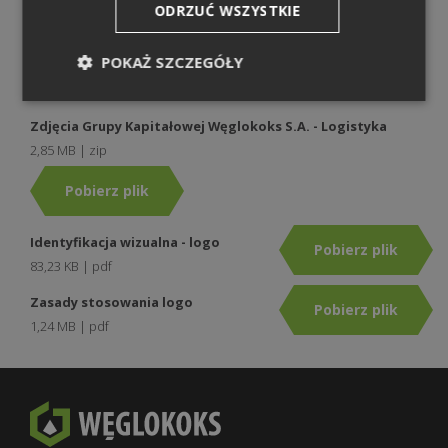
ODRZUĆ WSZYSTKIE
Zdjęcia Grupy Kapitałowej Węglokoks S.A. - Hutnictwo
4,13 MB | zip
POKAŻ SZCZEGÓŁY
Pobierz plik
Zdjęcia Grupy Kapitałowej Węglokoks S.A. - Logistyka
2,85 MB | zip
Pobierz plik
Identyfikacja wizualna - logo
Pobierz plik
83,23 KB | pdf
Zasady stosowania logo
Pobierz plik
1,24 MB | pdf