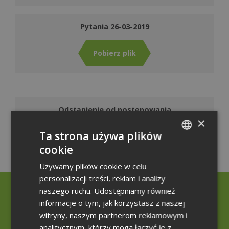
Pytania 26-03-2019
Pobierz plik
Odstąpienie od postępowania
×
Ta strona używa plików
Pobierz plik
cookie
POLISH
Używamy plików cookie w celu
ENGLISH
personalizacji treści, reklam i analizy
GERMAN
naszego ruchu. Udostępniamy również
Rzecznik Prasowy
informacje o tym, jak korzystasz z naszej
witryny, naszym partnerom reklamowym i
+48 32 207 20 70
analitycznym, którzy mogą łączyć je z