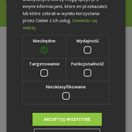
+48 785 001 899
innymi informacjami, które im przekazałeś
lub które zebrali w wyniku korzystania
rzecznik@weglokoks.com.pl
przez Ciebie z ich usług.
Dowiedz się
więcej
Teczka
Niezbędne
Wydajność
prasowa
Targetowanie
Funkcjonalność
Zdjęcia Grupy Kapitałowej Węglokoks S.A. - Górnictwo
4,99 MB | zip
Pobierz plik
Niesklasyfikowane
Zdjęcia Grupy Kapitałowej Węglokoks S.A. - Energetyka
2,65 MB | zip
AKCEPTUJ WSZYSTKIE
Pobierz plik