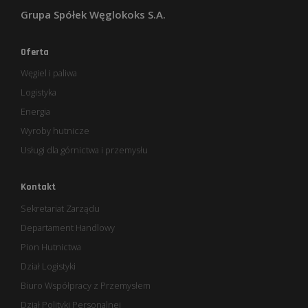
Grupa Spółek Węglokoks S.A.
Oferta
Węgiel i paliwa
Logistyka
Energia
Wyroby hutnicze
Usługi dla górnictwa i przemysłu
Kontakt
Sekretariat Zarządu
Departament Handlowy
Pion Hutnictwa
Dział Logistyki
Biuro Współpracy z Przemysłem
Dział Polityki Personalnej