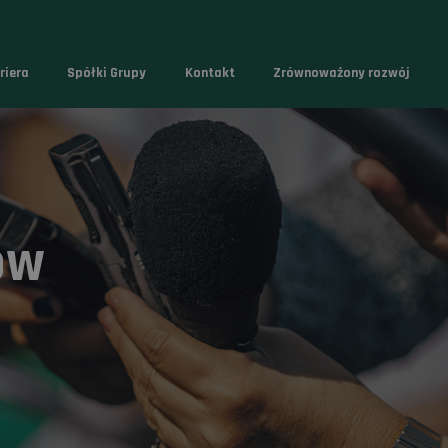
riera
Spółki Grupy
Kontakt
Zrównoważony rozwój
ów