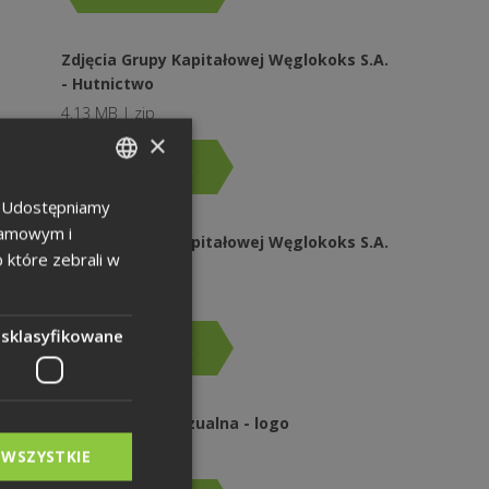
Zdjęcia Grupy Kapitałowej Węglokoks S.A.
- Hutnictwo
4,13 MB | zip
×
Pobierz plik
u. Udostępniamy
POLISH
klamowym i
Zdjęcia Grupy Kapitałowej Węglokoks S.A.
ENGLISH
b które zebrali w
- Logistyka
GERMAN
2,85 MB | zip
esklasyfikowane
Pobierz plik
Identyfikacja wizualna - logo
83,23 KB | pdf
 WSZYSTKIE