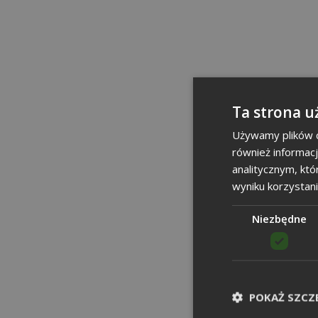
Ta strona u
Używamy plików co
również informac
analitycznym, któ
wyniku korzystani
Niezbędne
POKAŻ SZCZ