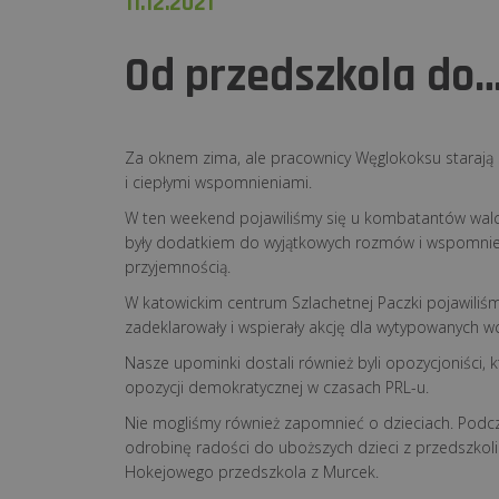
11.12.2021
Od przedszkola do
Za oknem zima, ale pracownicy Węglokoksu starają się
i ciepłymi wspomnieniami.
W ten weekend pojawiliśmy się u kombatantów walc
były dodatkiem do wyjątkowych rozmów i wspomnień
przyjemnością.
W katowickim centrum Szlachetnej Paczki pojawiliśmy
zadeklarowały i wspierały akcję dla wytypowanych w
Nasze upominki dostali również byli opozycjoniści, 
opozycji demokratycznej w czasach PRL-u.
Nie mogliśmy również zapomnieć o dzieciach. Podcza
odrobinę radości do uboższych dzieci z przedszkoli 
Hokejowego przedszkola z Murcek.