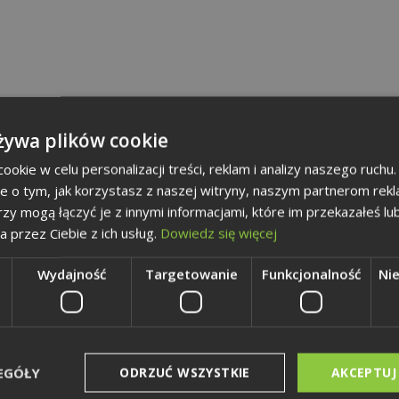
żywa plików cookie
okie w celu personalizacji treści, reklam i analizy naszego ruch
je o tym, jak korzystasz z naszej witryny, naszym partnerom re
rzy mogą łączyć je z innymi informacjami, które im przekazałeś lu
a przez Ciebie z ich usług.
Dowiedz się więcej
Wydajność
Targetowanie
Funkcjonalność
Ni
EGÓŁY
ODRZUĆ WSZYSTKIE
AKCEPTUJ