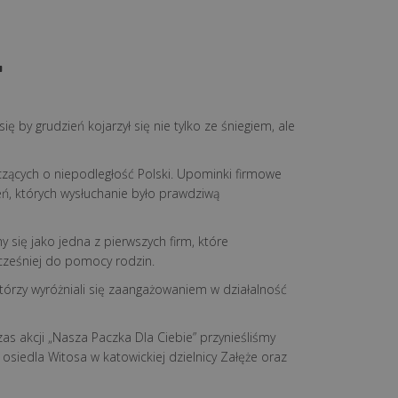
…
 by grudzień kojarzył się nie tylko ze śniegiem, ale
zących o niepodległość Polski. Upominki firmowe
, których wysłuchanie było prawdziwą
 się jako jedna z pierwszych firm, które
cześniej do pomocy rodzin.
którzy wyróżniali się zaangażowaniem w działalność
s akcji „Nasza Paczka Dla Ciebie” przynieśliśmy
osiedla Witosa w katowickiej dzielnicy Załęże oraz