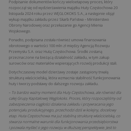
Podpisanie dokumentów kończy wieloetapowy proces, który
rozpoczął się od wydzierżawienia majątku Huty Częstochowa 20
listopada 2024 roku przez WĘGLOKOKS S.A., a następnie objął
wykup majątku zakładu przez Skarb Państwa – Ministerstwo
Obrony Narodowej oraz przekazanie go Agencji Mienia
Wojskowego.
Ponadto, podpisana została również umowa finansowania
obrotowego o wartości 100 mln zł między Agencją Rozwoju
Przemysłu S.A. oraz Hutą Częstochowa. Środki zostaną
przeznaczone na bieżącą działalność zakładu, w tym zakup
surowców oraz materiałów wspierających rozwój produkcji stali.
Dotychczasowy model dzierżawy zostaje zastąpiony trwałą
strukturą właścicielską, która wzmacnia stabilność funkcjonowania
huty i tworzy podstawy do dalszego rozwoju zakładu.
–
To bardzo ważny moment dla Huty Częstochowa, ale również dla
całej Grupy Kapitałowej Węglokoks. Proces, który rozpoczęliśmy od
zabezpieczenia ciągłości działania zakładu i przywracania jego
potencjału produkcyjnego, przechodzi dziś w kolejny, docelowy
etap. Huta Częstochowa ma już stabilną strukturę właścicielską, co
stwarza normalne warunki dla funkcjonowania przedsiębiorstwa
i pozwala myśleć o jego rozwoju w dłuższej perspektywie. Jest to