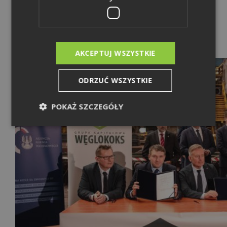
wzmacnianiem jego pozycji jako jednego z kluczowych aktywów
przemysłowych w rozwijanym segmencie stalowym Grupy
Kapitałowej Węglokoks. Zakład ma pełnić ważną rolę w budowie
zintegrowanego łańcucha wartości w filarze hutniczym Grupy – od
produkcji półwyrobów stalowych, po ich dalsze wykorzystanie
AKCEPTUJ WSZYSTKIE
w zakładach należących do Grupy.
ODRZUĆ WSZYSTKIE
POKAŻ SZCZEGÓŁY