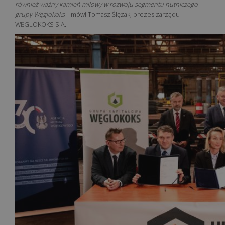
również ważny kamień milowy w rozwoju segmentu hutniczego
grupy Węglokoks
– mówi Tomasz Ślęzak, prezes zarządu
WĘGLOKOKS S.A.