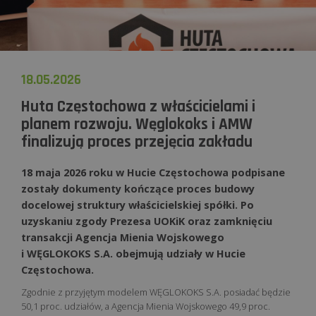
18.05.2026
Huta Częstochowa z właścicielami i
planem rozwoju. Węglokoks i AMW
finalizują proces przejęcia zakładu
18 maja 2026 roku w Hucie Częstochowa podpisane
zostały dokumenty kończące proces budowy
docelowej struktury właścicielskiej spółki. Po
uzyskaniu zgody Prezesa UOKiK oraz zamknięciu
transakcji Agencja Mienia Wojskowego
i WĘGLOKOKS S.A. obejmują udziały w Hucie
Częstochowa.
Zgodnie z przyjętym modelem WĘGLOKOKS S.A. posiadać będzie
50,1 proc. udziałów, a Agencja Mienia Wojskowego 49,9 proc.