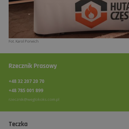
Fot. Karol Porwich
Rzecznik Prasowy
+48 32 207 20 70
+48 785 001 899
rzecznik@weglokoks.com.pl
Teczka