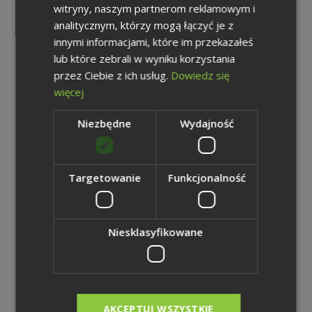
Zdjęcia Grupy Kapitałowej Węglokoks S.A. - Górnictwo
witryny, naszym partnerom reklamowym i
4,99 MB | zip
analitycznym, którzy mogą łączyć je z
innymi informacjami, które im przekazałeś
Pobierz plik
lub które zebrali w wyniku korzystania
przez Ciebie z ich usług.
Dowiedz się
Zdjęcia Grupy Kapitałowej Węglokoks S.A. - Energetyka
więcej
2,65 MB | zip
Niezbędne
Wydajność
Pobierz plik
Zdjęcia Grupy Kapitałowej Węglokoks S.A. - Hutnictwo
Targetowanie
Funkcjonalność
4,13 MB | zip
Pobierz plik
Niesklasyfikowane
Zdjęcia Grupy Kapitałowej Węglokoks S.A. - Logistyka
2,85 MB | zip
Pobierz plik
AKCEPTUJ WSZYSTKIE