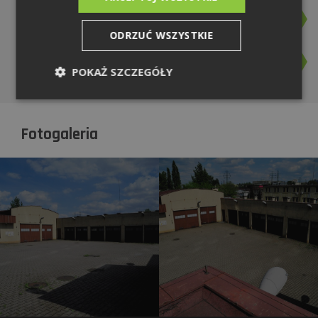
Identyfikacja wizualna - logo
Pobierz plik
83,23 KB | pdf
ODRZUĆ WSZYSTKIE
Zasady stosowania logo
Pobierz plik
POKAŻ SZCZEGÓŁY
1,24 MB | pdf
Fotogaleria