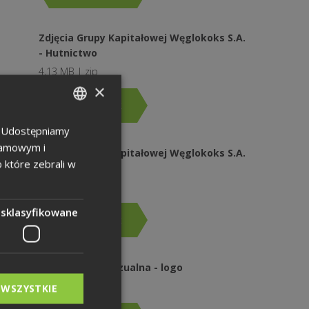
Zdjęcia Grupy Kapitałowej Węglokoks S.A.
- Hutnictwo
4,13 MB | zip
×
Pobierz plik
u. Udostępniamy
POLISH
klamowym i
Zdjęcia Grupy Kapitałowej Węglokoks S.A.
ENGLISH
b które zebrali w
- Logistyka
GERMAN
2,85 MB | zip
esklasyfikowane
Pobierz plik
Identyfikacja wizualna - logo
83,23 KB | pdf
 WSZYSTKIE