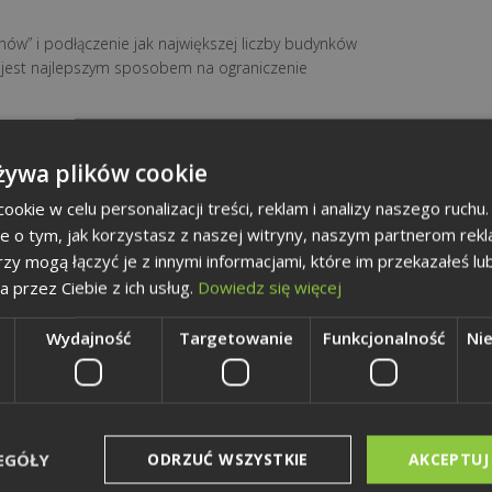
chów” i podłączenie jak największej liczby budynków
i jest najlepszym sposobem na ograniczenie
nie sposobem na smog” ukaże się w poniedziałek (17
żywa plików cookie
ego oraz na jego internetowym portalu.
okie w celu personalizacji treści, reklam i analizy naszego ruch
je o tym, jak korzystasz z naszej witryny, naszym partnerom re
rzy mogą łączyć je z innymi informacjami, które im przekazałeś lu
a przez Ciebie z ich usług.
Dowiedz się więcej
Wydajność
Targetowanie
Funkcjonalność
Ni
EGÓŁY
ODRZUĆ WSZYSTKIE
AKCEPTUJ