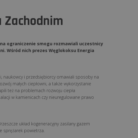
u Zachodnim
 na ograniczenie smogu rozmawiali uczestnicy
ni.
Wśród nich prezes Węglokoksu Energia
ji, naukowcy i przedsiębiorcy omawiali sposoby na
 rozwój małych ciepłowni, a także wykorzystanie
ili też na problemach rozwoju ciepła
talacji w kamienicach czy nieuregulowane prawo
Brzeszcze układ kogeneracyjny zasilany gazem
e sprężarek powietrza.