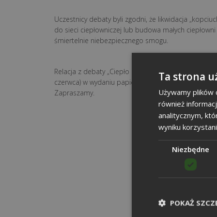
Uczestnicy debaty byli zgodni, że likwidacja „kopciu
do sieci ciepłowniczej lub budowa małych ciepłown
śmiertelnie niebezpiecznego smogu.
Relacja z debaty „Ciepło systemowe i małe ciepłow
Ta strona u
czerwca) w wydaniu papierowym Dziennika Zachodni
Używamy plików co
Zapraszamy.
również informac
analitycznym, któ
wyniku korzystani
Niezbędne
POKAŻ SZCZ