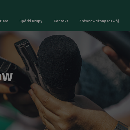
riera
Spółki Grupy
Kontakt
Zrównoważony rozwój
ów