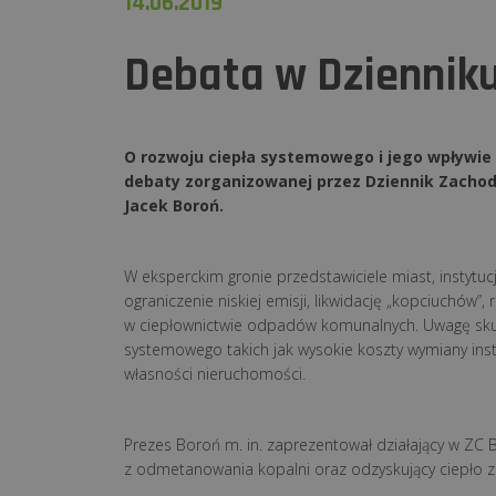
14.06.2019
Debata w Dziennik
O rozwoju ciepła systemowego i jego wpływie
debaty zorganizowanej przez Dziennik Zachod
Jacek Boroń.
W eksperckim gronie przedstawiciele miast, instytuc
ograniczenie niskiej emisji, likwidację „kopciuchów”,
w ciepłownictwie odpadów komunalnych. Uwagę skup
systemowego takich jak wysokie koszty wymiany ins
własności nieruchomości.
Prezes Boroń m. in. zaprezentował działający w ZC 
z odmetanowania kopalni oraz odzyskujący ciepło z